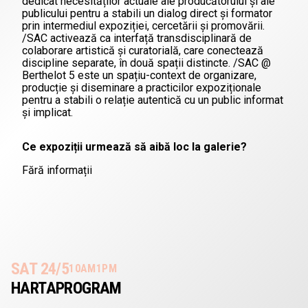
dedicat necesităților actuale ale producătorului și ale
publicului pentru a stabili un dialog direct și formator
prin intermediul expoziției, cercetării și promovării.
/SAC activează ca interfață transdisciplinară de
colaborare artistică și curatorială, care conectează
discipline separate, în două spații distincte. /SAC @
Berthelot 5 este un spațiu-context de organizare,
producție și diseminare a practicilor expoziționale
pentru a stabili o relație autentică cu un public informat
și implicat.
Ce expoziții urmează să aibă loc la galerie?
Fără informații
SAT 24/5
10AM
1PM
HARTA
PROGRAM