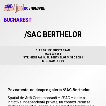
RO
EN
DESPRE
BUCHAREST
/SAC BERTHELOR
SITE GALERIE
INSTAGRAM
0730 927 358
STR. GENERAL H. M. BERTHELOT 5, SECTOR 1
MIE.-SAM. 16-20
Povestește-ne despre galeria /SAC Berthelor.
Spațiul de Artă Contemporană – /SAC – este o
inițiativă independentă privată, un context-resursă